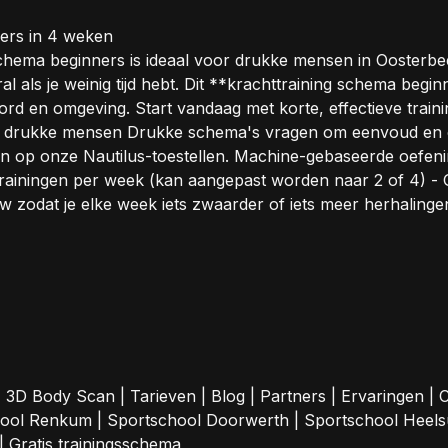
ners in 4 weken
schema beginners is ideaal voor drukke mensen in Oosterb
l als je weinig tijd hebt. Dit **krachttraining schema begin
n omgeving. Start vandaag met korte, effectieve traininge
 drukke mensen Drukke schema's vragen om eenvoud en co
 op onze Nautilus-toestellen. Machine-gebaseerde oefeninge
 trainingen per week (kan aangepast worden naar 2 of 4) -
 zodat je elke week iets zwaarder of iets meer herhalingen
|
3D Body Scan
|
Tarieven
|
Blog
|
Partners
|
Ervaringen
|
C
hool Renkum
|
Sportschool Doorwerth
|
Sportschool Heel
|
Gratis trainingsschema