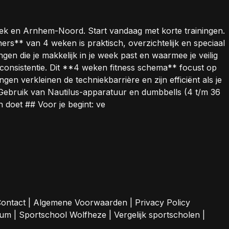
eek en Arnhem-Noord. Start vandaag met korte trainingen.
ners** van 4 weken is praktisch, overzichtelijk en speciaal
n die je makkelijk in je week past en waarmee je veilig
nsistentie. Dit **4 weken fitness schema** focust op
n verkleinen de techniekbarrière en zijn efficiënt als je
 Gebruik van Nautilus-apparatuur en dumbbells (4 t/m 36
 doet ## Voor je begint: ve
ontact
|
Algemene Voorwaarden
|
Privacy Policy
sum
|
Sportschool Wolfheze
|
Vergelijk sportscholen
|