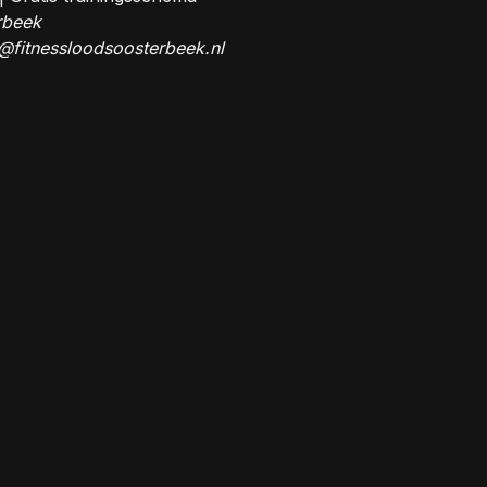
rbeek
@fitnessloodsoosterbeek.nl