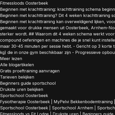
Fitnessloods Oosterbeek
Beginnen met krachttraining: krachttraining schema begin
Beginnen met krachttraining? Dit 4 weken krachttraining 
Beginnen met krachttraining kan overweldigend lijken, voora
gemaakt voor drukke mensen uit Oosterbeek, Arnhem-Noord e
sterker wordt. ## Waarom dit 4 weken schema werkt voor
compound oefeningen en machines die je snel kunt instellen
maar 30-45 minuten per sessie hebt. - Gericht op 3 korte
kg) die in onze gym beschikbaar zijn - Progressieve opbouw
Meer lezen
Alle blogartikelen
Gratis proeftraining aanvragen
Tarieven bekijken
Beginners guide sportschool
Drukste uren bekijken
Sportschool Oosterbeek
Fysiotherapie Oosterbeek
|
MyPelvi Bekkenbodemtraining
Sportschool Oosterbeek
|
Sportschool Arnhem
|
Sportsc
Fitnessloods vs Fit Lodge
|
Drukste uren
|
Beginners guide