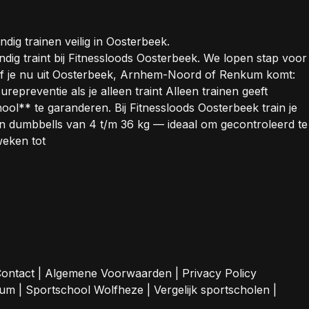
dig trainen veilig in Oosterbeek.
standig traint bij Fitnessloods Oosterbeek. We lopen stap voor
Of je nu uit Oosterbeek, Arnhem-Noord of Renkum komt:
epreventie als je alleen traint Alleen trainen geeft
hool** te garanderen. Bij Fitnessloods Oosterbeek train je
 en dumbbells van 4 t/m 36 kg — ideaal om gecontroleerd te
weken tot
ontact
|
Algemene Voorwaarden
|
Privacy Policy
sum
|
Sportschool Wolfheze
|
Vergelijk sportscholen
|