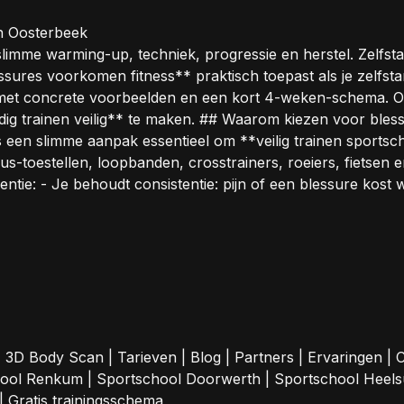
in Oosterbeek
slimme warming-up, techniek, progressie en herstel. Zelfstan
**blessures voorkomen fitness** praktisch toepast als je zelf
— met concrete voorbeelden en een kort 4-weken-schema. 
ig trainen veilig** te maken. ## Waarom kiezen voor blessur
 is een slimme aanpak essentieel om **veilig trainen sportsc
us-toestellen, loopbanden, crosstrainers, roeiers, fietsen
tie: - Je behoudt consistentie: pijn of een blessure kost 
|
3D Body Scan
|
Tarieven
|
Blog
|
Partners
|
Ervaringen
|
C
hool Renkum
|
Sportschool Doorwerth
|
Sportschool Heel
|
Gratis trainingsschema