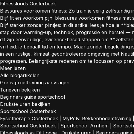
Fitnessloods Oosterbeek
Blessures voorkomen fitness: Zo train je veilig zelfstandig 
Blijf fit en voorkom pijn: blessures voorkomen fitness met 
Blijf sterker zonder pijntjes: in dit artikel lees je hoe je 
stap door warming-up, techniek, progressie en herstel 
dit zijn eenvoudige, evidence-based stappen om **zelfstand
vrijheid: je bepaalt tijd en tempo. Maar zonder begeleiding
in een rustige, klimaat-gecontroleerde omgeving met Nautil
progressen. Belangrijkste redenen om te focussen op preven
Meer lezen
Alle blogartikelen
Gratis proeftraining aanvragen
Tarieven bekijken
Beginners guide sportschool
Drukste uren bekijken
Sportschool Oosterbeek
Fysiotherapie Oosterbeek
|
MyPelvi Bekkenbodemtraining
Sportschool Oosterbeek
|
Sportschool Arnhem
|
Sportsc
Fitnessloods vs Fit Lodge
|
Drukste uren
|
Beginners guide