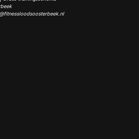
rbeek
@fitnessloodsoosterbeek.nl