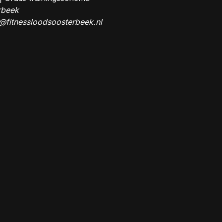
rbeek
@fitnessloodsoosterbeek.nl