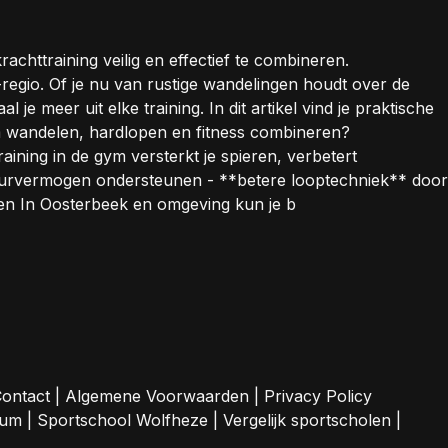
chttraining veilig en effectief te combineren.
egio. Of je nu van rustige wandelingen houdt over de
e meer uit elke training. In dit artikel vind je praktische
m wandelen, hardlopen en fitness combineren?
aining in de gym versterkt je spieren, verbetert
 duurvermogen ondersteunen - **betere looptechniek** door
ngen In Oosterbeek en omgeving kun je b
ontact
|
Algemene Voorwaarden
|
Privacy Policy
sum
|
Sportschool Wolfheze
|
Vergelijk sportscholen
|