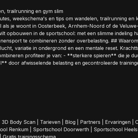
n, trailrunning en gym slim
tes, weekschema's en tips om wandelen, trailrunning en kra
 als je woont in Oosterbeek, Arnhem-Noord of de Veluwe-r
lt opbouwen in de sportschool: met een slimme indeling haal j
binnensport te combineren zonder overbelasting. ## Waaro
ucht, variatie in ondergrond en een mentale reset. Krachttr
ombineren profiteer je van: - **sterkere spieren** die je
tel** door afwisselende belasting en gecontroleerde traini
|
3D Body Scan
|
Tarieven
|
Blog
|
Partners
|
Ervaringen
|
C
hool Renkum
|
Sportschool Doorwerth
|
Sportschool Heel
|
Gratis trainingsschema