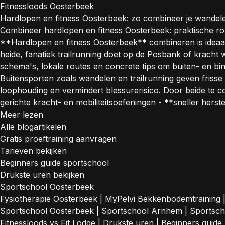
Fitnessloods Oosterbeek
Hardlopen en fitness Oosterbeek: zo combineer je wandele
Combineer hardlopen en fitness Oosterbeek: praktische rou
**Hardlopen en fitness Oosterbeek** combineren is ideaal
heide, fanatiek trailrunning doet op de Posbank of kracht wi
schema's, lokale routes en concrete tips om buiten- en 
Buitensporten zoals wandelen en trailrunning geven frisse l
loophouding en vermindert blessurerisico. Door beide te c
gerichte kracht- en mobiliteitsoefeningen - **sneller hers
Meer lezen
Alle blogartikelen
Gratis proeftraining aanvragen
Tarieven bekijken
Beginners guide sportschool
Drukste uren bekijken
Sportschool Oosterbeek
Fysiotherapie Oosterbeek
|
MyPelvi Bekkenbodemtraining
Sportschool Oosterbeek
|
Sportschool Arnhem
|
Sportsc
Fitnessloods vs Fit Lodge
|
Drukste uren
|
Beginners guide