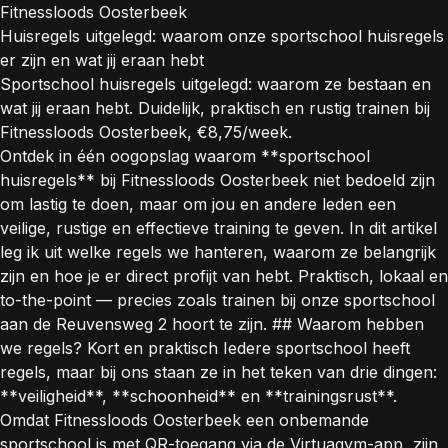
Fitnessloods Oosterbeek
Huisregels uitgelegd: waarom onze sportschool huisregels
er zijn en wat jij eraan hebt
Sportschool huisregels uitgelegd: waarom ze bestaan en
wat jij eraan hebt. Duidelijk, praktisch en rustig trainen bij
Fitnessloods Oosterbeek, €8,75/week.
Ontdek in één oogopslag waarom **sportschool
huisregels** bij Fitnessloods Oosterbeek niet bedoeld zijn
om lastig te doen, maar om jou en andere leden een
veilige, rustige en effectieve training te geven. In dit artikel
leg ik uit welke regels we hanteren, waarom ze belangrijk
zijn en hoe je er direct profijt van hebt. Praktisch, lokaal en
to-the-point — precies zoals trainen bij onze sportschool
aan de Reuvensweg 2 hoort te zijn. ## Waarom hebben
we regels? Kort en praktisch Iedere sportschool heeft
regels, maar bij ons staan ze in het teken van drie dingen:
**veiligheid**, **schoonheid** en **trainingsrust**.
Omdat Fitnessloods Oosterbeek een onbemande
sportschool is met QR-toegang via de Virtuagym-app, zijn