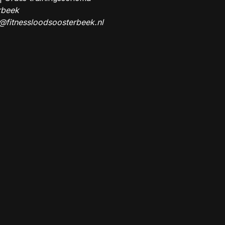
rbeek
@fitnessloodsoosterbeek.nl