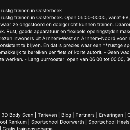
ustig trainen in Oosterbeek
stig trainen in Oosterbeek. Open 06:00–00:00, vanaf €8,7
aar ze ongestoord en doelgericht kunnen trainen. Daaro
ek. Rust, goede apparatuur en flexibele openingstijden mak
iezen inwoners uit Arnhem-West en Arnhem-Noord voor ru
sistent te blijven. En dat is precies waar een **rustige spo
kelijk te bereiken per fiets of korte autorit. - Geen wacht
af te werken. - Lang uurrooster: open van 06:00 tot 00:00, 
|
3D Body Scan
|
Tarieven
|
Blog
|
Partners
|
Ervaringen
|
C
hool Renkum
|
Sportschool Doorwerth
|
Sportschool Heel
|
Gratis trainingsschema