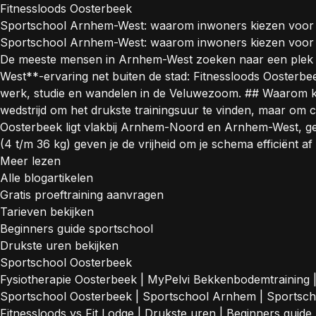
Fitnessloods Oosterbeek
Sportschool Arnhem-West: waarom inwoners kiezen voor r
Sportschool Arnhem-West: waarom inwoners kiezen voor ru
De meeste mensen in Arnhem-West zoeken naar een plek w
West**-ervaring net buiten de stad: Fitnessloods Oosterbe
werk, studie en wandelen in de Veluwezoom. ## Waarom k
wedstrijd om het drukste trainingsuur te vinden, maar om con
Oosterbeek ligt vlakbij Arnhem-Noord en Arnhem-West, gemak
(4 t/m 36 kg) geven je de vrijheid om je schema efficiënt 
Meer lezen
Alle blogartikelen
Gratis proeftraining aanvragen
Tarieven bekijken
Beginners guide sportschool
Drukste uren bekijken
Sportschool Oosterbeek
Fysiotherapie Oosterbeek
|
MyPelvi Bekkenbodemtraining
Sportschool Oosterbeek
|
Sportschool Arnhem
|
Sportsc
Fitnessloods vs Fit Lodge
|
Drukste uren
|
Beginners guide