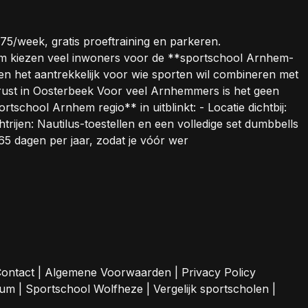
5/week, gratis proeftraining en parkeren.
m kiezen veel inwoners voor de **sportschool Arnhem-
en het aantrekkelijk voor wie sporten wil combineren met
st in Oosterbeek Voor veel Arnhemmers is het geen
rtschool Arnhem regio** in uitblinkt: - Locatie dichtbij:
rijen: Nautilus-toestellen en een volledige set dumbbells
365 dagen per jaar, zodat je vóór wer
ontact
|
Algemene Voorwaarden
|
Privacy Policy
sum
|
Sportschool Wolfheze
|
Vergelijk sportscholen
|