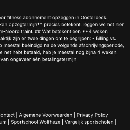
oor fitness abonnement opzeggen in Oosterbeek.
en opzegtermijn** precies betekent, leggen we het hier
nhem-Noord traint. ## Wat betekent een **4 weken
jk zijn er twee dingen om te begrijpen: - Billing vs.
p meestal beëindigd na de volgende afschrijvingsperiode,
je net hebt betaald, heb je meestal nog bijna 4 weken
t van ongeveer één betalingstermijn
ontact
|
Algemene Voorwaarden
|
Privacy Policy
sum
|
Sportschool Wolfheze
|
Vergelijk sportscholen
|