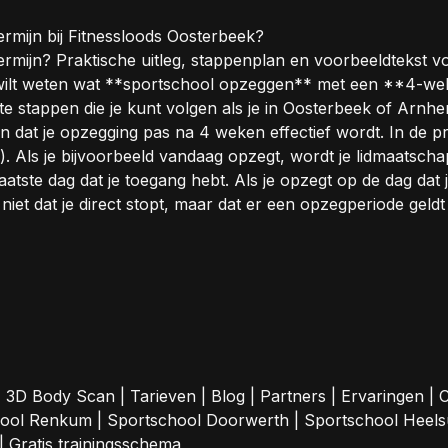
mijn bij Fitnessloods Oosterbeek?
mijn? Praktische uitleg, stappenplan en voorbeeldtekst v
j wilt weten wat **sportschool opzeggen** met een **4-wek
rete stappen die je kunt volgen als je in Oosterbeek of Ar
t je opzegging pas na 4 weken effectief wordt. In de prakti
. Als je bijvoorbeeld vandaag opzegt, wordt je lidmaatscha
tste dag dat je toegang hebt. Als je opzegt op de dag dat 
iet dat je direct stopt, maar dat er een opzegperiode geld
|
3D Body Scan
|
Tarieven
|
Blog
|
Partners
|
Ervaringen
|
C
hool Renkum
|
Sportschool Doorwerth
|
Sportschool Heel
|
Gratis trainingsschema