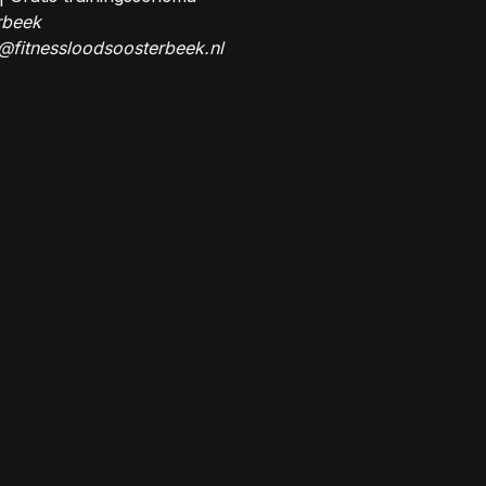
rbeek
@fitnessloodsoosterbeek.nl