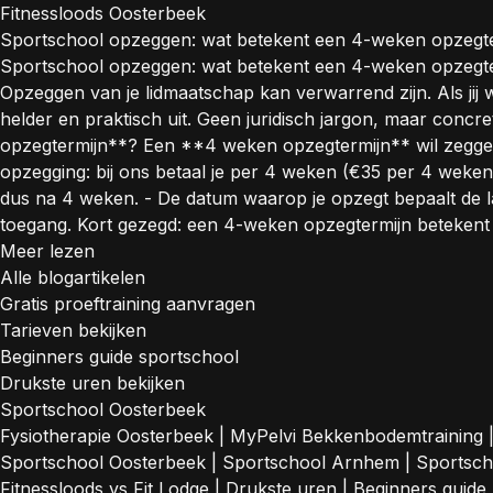
Fitnessloods Oosterbeek
Sportschool opzeggen: wat betekent een 4-weken opzegter
Sportschool opzeggen: wat betekent een 4-weken opzegter
Opzeggen van je lidmaatschap kan verwarrend zijn. Als ji
helder en praktisch uit. Geen juridisch jargon, maar conc
opzegtermijn**? Een **4 weken opzegtermijn** wil zeggen da
opzegging: bij ons betaal je per 4 weken (€35 per 4 weken)
dus na 4 weken. - De datum waarop je opzegt bepaalt de laa
toegang. Kort gezegd: een 4-weken opzegtermijn betekent n
Meer lezen
Alle blogartikelen
Gratis proeftraining aanvragen
Tarieven bekijken
Beginners guide sportschool
Drukste uren bekijken
Sportschool Oosterbeek
Fysiotherapie Oosterbeek
|
MyPelvi Bekkenbodemtraining
Sportschool Oosterbeek
|
Sportschool Arnhem
|
Sportsc
Fitnessloods vs Fit Lodge
|
Drukste uren
|
Beginners guide