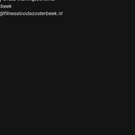
rbeek
@fitnessloodsoosterbeek.nl