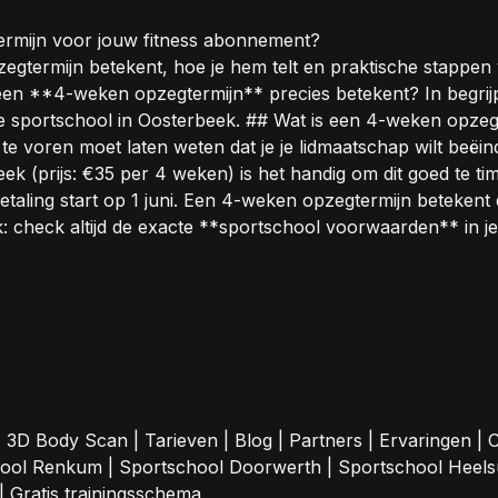
rmijn voor jouw fitness abonnement?
egtermijn betekent, hoe je hem telt en praktische stappen
een **4-weken opzegtermijn** precies betekent? In begrijpe
ande sportschool in Oosterbeek. ## Wat is een 4-weken op
 te voren moet laten weten dat je je lidmaatschap wilt beëin
k (prijs: €35 per 4 weken) is het handig om dit goed te ti
 betaling start op 1 juni. Een 4-weken opzegtermijn betekent
jk: check altijd de exacte **sportschool voorwaarden** in je
|
3D Body Scan
|
Tarieven
|
Blog
|
Partners
|
Ervaringen
|
C
hool Renkum
|
Sportschool Doorwerth
|
Sportschool Heel
|
Gratis trainingsschema