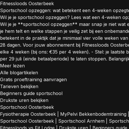
Fitnessloods Oosterbeek
Sportschool opzeggen: wat betekent een 4-weken opzegte
Wil je je sportschool opzeggen? Lees wat een 4-weken opz
Wil je je **sportschool opzeggen** maar snap je niet wat 
je hem telt en welke stappen je veilig zet bij een onbem
betekent in de praktijk dat je minimaal vier volle weken van
28 dagen. Voor jouw abonnement bij Fitnessloods Oosterbee
elke 4 weken (bij ons: €35 per 4 weken). - Stel: je laatste
per 29 juli (einde betaalperiode) te laten stoppen. Belangri
Meer lezen
Alle blogartikelen
Gratis proeftraining aanvragen
Tarieven bekijken
Beginners guide sportschool
Drukste uren bekijken
Sportschool Oosterbeek
Fysiotherapie Oosterbeek
|
MyPelvi Bekkenbodemtraining
Sportschool Oosterbeek
|
Sportschool Arnhem
|
Sportsc
Fitnessloods vs Fit Lodge
|
Drukste uren
|
Beginners guide