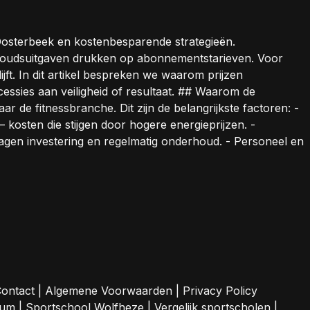
n Oosterbeek en kostenbesparende strategieën.
erhoudsuitgaven drukken op abonnementstarieven. Voor
ft. In dit artikel bespreken we waarom prijzen
ssies aan veiligheid of resultaat. ## Waarom de
 de fitnessbranche. Dit zijn de belangrijkste factoren: -
 kosten die stijgen door hogere energieprijzen. -
agen investering en regelmatig onderhoud. - Personeel en
ontact
|
Algemene Voorwaarden
|
Privacy Policy
sum
|
Sportschool Wolfheze
|
Vergelijk sportscholen
|