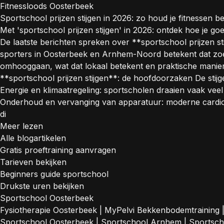
Fitnessloods Oosterbeek
Sportschool prijzen stijgen in 2026: zo houd je fitnessen b
Met 'sportschool prijzen stijgen' in 2026: ontdek hoe je g
De laatste berichten spreken over **sportschool prijzen 
sporters in Oosterbeek en Arnhem-Noord betekent dat zoeke
omhooggaan, wat dat lokaal betekent en praktische manie
**sportschool prijzen stijgen**: de hoofdoorzaken De stijg
Energie en klimaatregeling: sportscholen draaien vaak veel
Onderhoud en vervanging van apparatuur: moderne cardio- 
di
Meer lezen
Alle blogartikelen
Gratis proeftraining aanvragen
Tarieven bekijken
Beginners guide sportschool
Drukste uren bekijken
Sportschool Oosterbeek
Fysiotherapie Oosterbeek
|
MyPelvi Bekkenbodemtraining
Sportschool Oosterbeek
|
Sportschool Arnhem
|
Sportsc