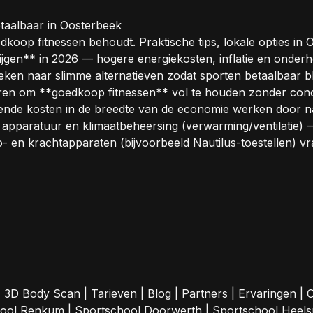
etaalbaar in Oosterbeek
oedkoop fitnessen behoudt. Praktische tips, lokale opties i
stijgen** in 2026 — hogere energiekosten, inflatie en ond
n naar slimme alternatieven zodat sporten betaalbaar blij
ren om **goedkoop fitnessen** vol te houden zonder conce
ende kosten in de breedte van de economie werken door naar
 apparatuur en klimaatbeheersing (verwarming/ventilatie) —
en krachtapparaten (bijvoorbeeld Nautilus-toestellen) vr
|
3D Body Scan
|
Tarieven
|
Blog
|
Partners
|
Ervaringen
|
C
hool Renkum
|
Sportschool Doorwerth
|
Sportschool Heel