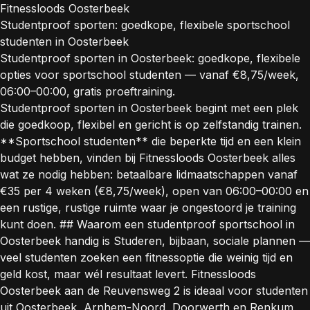
Fitnessloods Oosterbeek
Studentproof sporten: goedkope, flexibele sportschool
studenten in Oosterbeek
Studentproof sporten in Oosterbeek: goedkope, flexibele
opties voor sportschool studenten — vanaf €8,75/week,
06:00–00:00, gratis proeftraining.
Studentproof sporten in Oosterbeek begint met een plek
die goedkoop, flexibel en gericht is op zelfstandig trainen.
**Sportschool studenten** die beperkte tijd en een klein
budget hebben, vinden bij Fitnessloods Oosterbeek alles
wat ze nodig hebben: betaalbare lidmaatschappen vanaf
€35 per 4 weken (€8,75/week), open van 06:00–00:00 en
een rustige, rustige ruimte waar je ongestoord je training
kunt doen. ## Waarom een studentproof sportschool in
Oosterbeek handig is Studeren, bijbaan, sociale plannen —
veel studenten zoeken een fitnessoptie die weinig tijd en
geld kost, maar wél resultaat levert. Fitnessloods
Oosterbeek aan de Reuvensweg 2 is ideaal voor studenten
uit Oosterbeek, Arnhem-Noord, Doorwerth en Renkum