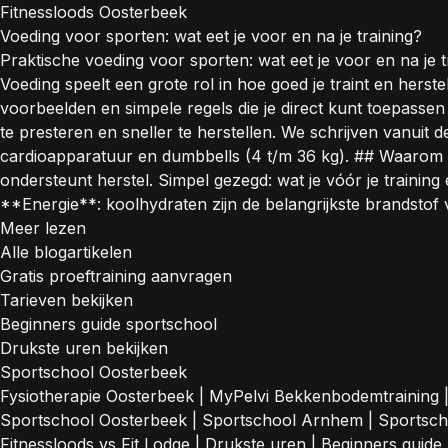
Fitnessloods Oosterbeek
Voeding voor sporten: wat eet je voor en na je training?
Praktische voeding voor sporten: wat eet je voor en na je 
Voeding speelt een grote rol in hoe goed je traint en herstel
voorbeelden en simpele regels die je direct kunt toepassen
te presteren en sneller te herstellen. We schrijven vanui
cardioapparatuur en dumbbells (4 t/m 36 kg). ## Waarom vo
ondersteunt herstel. Simpel gezegd: wat je vóór je training e
**Energie**: koolhydraten zijn de belangrijkste brandstof 
Meer lezen
Alle blogartikelen
Gratis proeftraining aanvragen
Tarieven bekijken
Beginners guide sportschool
Drukste uren bekijken
Sportschool Oosterbeek
Fysiotherapie Oosterbeek
|
MyPelvi Bekkenbodemtraining
Sportschool Oosterbeek
|
Sportschool Arnhem
|
Sportsc
Fitnessloods vs Fit Lodge
|
Drukste uren
|
Beginners guide