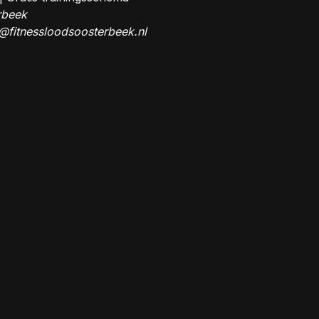
rbeek
@fitnessloodsoosterbeek.nl