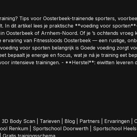
training? Tips voor Oosterbeek-trainende sporters, voorbeel
t. In dit artikel lees je praktische **voeding voor sporten**
 in Oosterbeek of Arnhem-Noord. Of je ’s ochtends vroeg ko
t de ervaring van Fitnessloods Oosterbeek — een rustige, o
eding voor sporten belangrijk is Goede voeding zorgt voor 
et bepaalt je energie en focus, wat je ná je training eet bep
voor intensieve trainingen. - **Herstel**: eiwitten leveren
|
3D Body Scan
|
Tarieven
|
Blog
|
Partners
|
Ervaringen
|
C
hool Renkum
|
Sportschool Doorwerth
|
Sportschool Heel
|
Gratis trainingsschema