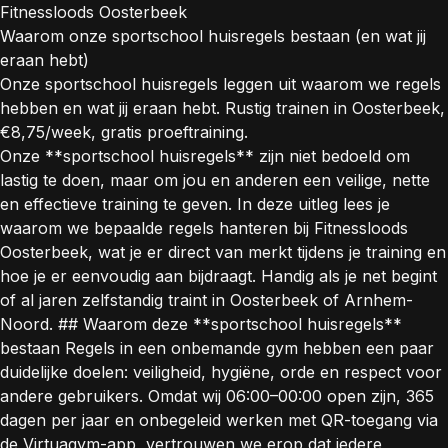
Fitnessloods Oosterbeek
Waarom onze sportschool huisregels bestaan (en wat jij
eraan hebt)
Onze sportschool huisregels leggen uit waarom we regels
hebben en wat jij eraan hebt. Rustig trainen in Oosterbeek,
€8,75/week, gratis proeftraining.
Onze **sportschool huisregels** zijn niet bedoeld om
lastig te doen, maar om jou en anderen een veilige, nette
en effectieve training te geven. In deze uitleg lees je
waarom we bepaalde regels hanteren bij Fitnessloods
Oosterbeek, wat je er direct van merkt tijdens je training en
hoe je er eenvoudig aan bijdraagt. Handig als je net begint
of al jaren zelfstandig traint in Oosterbeek of Arnhem-
Noord. ## Waarom deze **sportschool huisregels**
bestaan Regels in een onbemande gym hebben een paar
duidelijke doelen: veiligheid, hygiëne, orde en respect voor
andere gebruikers. Omdat wij 06:00–00:00 open zijn, 365
dagen per jaar en onbegeleid werken met QR-toegang via
de Virtuagym-app, vertrouwen we erop dat iedere