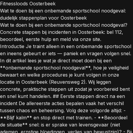
Fitnessloods Oosterbeek
Wat te doen bij een onbemande sportschool noodgeval:
duidelijk stappenplan voor Oosterbeek
Wat te doen bij een onbemande sportschool noodgeval?
Concrete stappen bij incidenten in Oosterbeek: bel 112,
beoordeel, eerste hulp en meld via onze site.
Introductie Je traint alleen in een onbemande sportschool
en ineens gebeurt er iets — paniek en vragen volgen snel.
In dit artikel lees je wat je direct moet doen bij een
**onbemande sportschool noodgeval**, hoe je veiligheid
bewaart en welke procedures je kunt volgen in onze
locatie in Oosterbeek (Reuvensweg 2). Wij leggen
concrete, praktische stappen uit zodat je voorbereid bent
en snel kunt handelen. ## Eerste stappen direct na een
incident De allereerste acties bepalen vaak het verschil
tussen chaos en beheersing. Volg deze volgorde altijd: -
**Blijf kalm** en stop direct met trainen. - **Beoordeel
de situatie** snel: is er sprake van levensgevaar (niet
ademen, ernstige bloedingen, verlies van bewustzijn)? - Bij